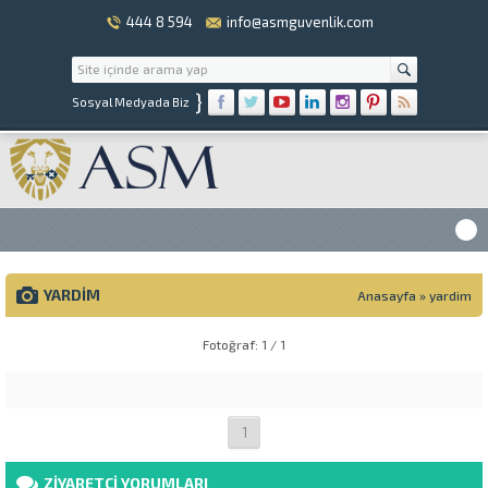
444 8 594
info@asmguvenlik.com
}
Sosyal Medyada Biz
YARDIM
Anasayfa
»
yardim
Fotoğraf: 1 / 1
1
ZİYARETÇİ YORUMLARI