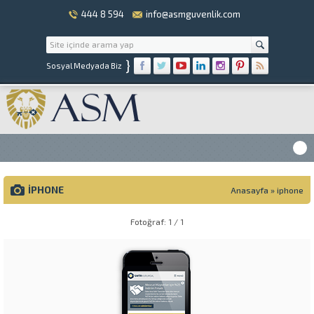
444 8 594
info@asmguvenlik.com
}
Sosyal Medyada Biz
IPHONE
Anasayfa
»
iphone
Fotoğraf: 1 / 1