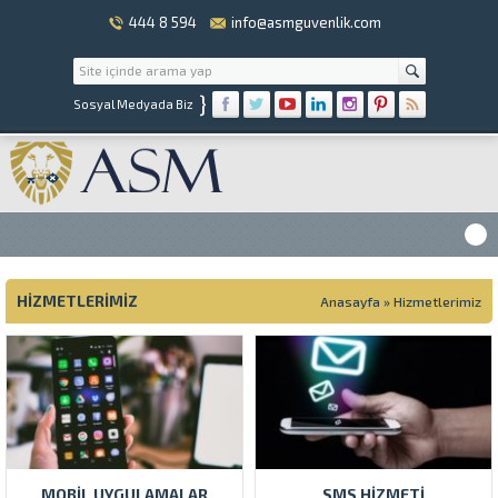
444 8 594
info@asmguvenlik.com
}
Sosyal Medyada Biz
HIZMETLERIMIZ
Anasayfa
»
Hizmetlerimiz
MOBIL UYGULAMALAR
SMS HIZMETI