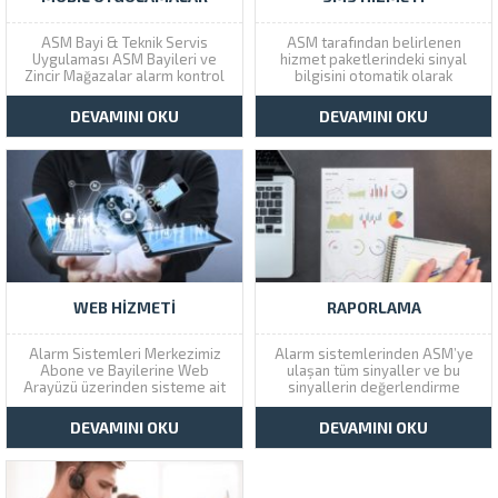
ASM Bayi & Teknik Servis
ASM tarafından belirlenen
Uygulaması ASM Bayileri ve
hizmet paketlerindeki sinyal
Zincir Mağazalar alarm kontrol
bilgisini otomatik olarak
merkezi abonelerinin durumunu
müşterinin cep telefonuna sms
(Alarm Devrede , Alarm Devre
ile gönderir. * Opsiyonel bir
DEVAMINI OKU
DEVAMINI OKU
dışı),Abonenin son 30 alarm
hizmettir. Hizmet paketleri aylık
sinyalini, Tarih aralığında
ücretlendirilir.
aboneden gelen sinyalleri ve
Bayiye aboneler için yazılan
teknik servis formalarını bu...
WEB HIZMETI
RAPORLAMA
Alarm Sistemleri Merkezimiz
Alarm sistemlerinden ASM’ye
Abone ve Bayilerine Web
ulaşan tüm sinyaller ve bu
Arayüzü üzerinden sisteme ait
sinyallerin değerlendirme
bilgi ve raporlarına on-line
raporları abonelere
ulaşma imkanı sunar. Alarm
günlük,haftalık veya aylık olarak
DEVAMINI OKU
DEVAMINI OKU
Sistemleri Merkezimiz
E-Posta yolu ile ulaştırılır.
tarafından izlenen müşteri ve
Raporlar üzerinden alınan alarm
bayilerine vereceğimiz kullanıcı
sinyalleri ile ilgili bilgiler,
kodu ve şifre sayesinde
sistemin hangi tarihte ve saatte