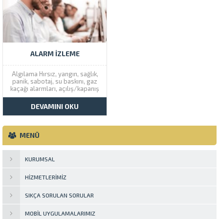
sisteme güvenli bir şekilde giriş
kim tarafından devre dışı
yapabilir ve sisteme...
bırakıldığı veya devreye...
ALARM İZLEME
Algılama Hırsız, yangın, sağlık,
panik, sabotaj, su baskını, gaz
kaçağı alarmları, açılış/kapanış
takibi, akü arızası vb. gibi
sinyaller, operatörlerimiz
DEVAMINI OKU
tarafından profesyonelce
değerlendirilir. Bölgelerden
gelen alarmlar bölge
isimleriyle birlikte
MENÜ
raporlandırılır (Giriş Manyetik
Kontak, Hol Pır vb.). Panik
Butonu Sistem açık veya...
KURUMSAL
HIZMETLERIMIZ
SIKÇA SORULAN SORULAR
MOBIL UYGULAMALARIMIZ